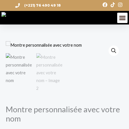
Aller
(+221) 76 490 49 18
au
M
contenu
quantité
de
Montre
personnalisée
avec
votre
nom
Montre personnalisée avec votre
nom