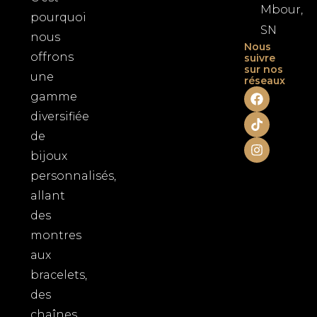
Mbour,
pourquoi
SN
nous
Nous
offrons
suivre
sur nos
une
réseaux
F
T
I
gamme
a
i
n
diversifiée
c
k
s
e
t
t
de
b
o
a
o
k
g
bijoux
o
r
personnalisés,
k
a
m
allant
des
montres
aux
bracelets,
des
chaînes