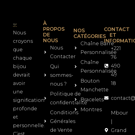
À
PROPOS
CONTACT
NOS
Nous
DE
ET
CATÉGORIES
NOUS
INFORMATI
croyons
Chaîne Barre
Nous
+221
que
Personnalisée
Contacter
76
chaque
Chaîne
490
bijou
Qui
Personnalisée
49
devrait
sommes-
Bouton
avoir
18
nous ?
Manchette
une
Politique de
contact
Bracelets
signification
confidentialité
profonde
Montres
Conditions
Mbour
et
Générales
|
personnelle.
de Vente
Grand
C’est