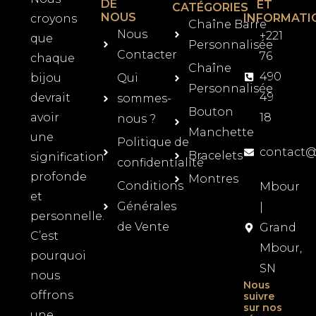
DE
ET
CATÉGORIES
NOUS
INFORMATI
croyons
Chaîne Barre
Nous
+221
que
Personnalisée
Contacter
76
chaque
Chaîne
490
bijou
Qui
Personnalisée
49
devrait
sommes-
Bouton
avoir
18
nous ?
Manchette
une
Politique de
contact
Bracelets
signification
confidentialité
profonde
Montres
Conditions
Mbour
et
Générales
|
personnelle.
de Vente
Grand
C’est
Mbour,
pourquoi
SN
nous
Nous
offrons
suivre
sur nos
une