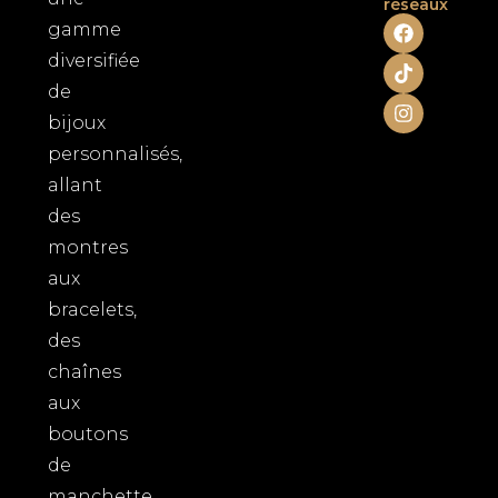
réseaux
F
T
I
gamme
a
i
n
diversifiée
c
k
s
e
t
t
de
b
o
a
o
k
g
bijoux
o
r
personnalisés,
k
a
m
allant
des
montres
aux
bracelets,
des
chaînes
aux
boutons
de
manchette.