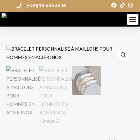
Aller
(+221) 76 490 49 18
au
M
contenu
quantité
de
BRACELET
PERSONNALISÉ
À
MAILLONS
POUR
HOMMES
EN
ACIER
INOX