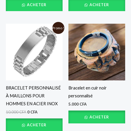
ACHETER
ACHETER
Le
Le
Promo !
prix
prix
initial
actuel
était :
est :
10.000 CFA.
0 CFA.
BRACELET PERSONNALISÉ
Bracelet en cuir noir
À MAILLONS POUR
personnalisé
HOMMES EN ACIER INOX
5.000
CFA
10.000
CFA
0
CFA
ACHETER
ACHETER