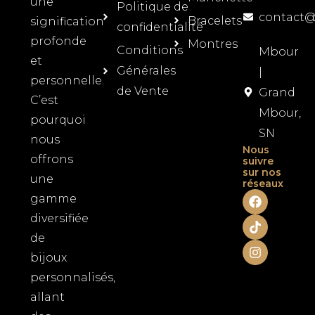
une
Politique de
contact
Bracelets
signification
confidentialité
profonde
Montres
Conditions
Mbour
et
Générales
|
personnelle.
de Vente
Grand
C’est
Mbour,
pourquoi
SN
nous
Nous
offrons
suivre
sur nos
une
réseaux
F
T
I
gamme
a
i
n
diversifiée
c
k
s
e
t
t
de
b
o
a
o
k
g
bijoux
o
r
personnalisés,
k
a
m
allant